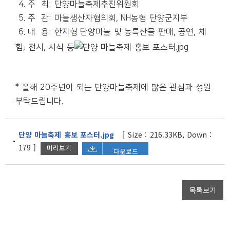
4. 주 최: 단양마늘축제추진위원회
5. 주 관: 마늘생산자협의회, NH농협 단양군지부
6. 내 용: 한지형 단양마늘 및 농특산물 판매, 공연, 체
험, 전시, 시식 등
* 올해 20주년이 되는 단양마늘축제에 많은 관심과 성원
부탁드립니다.
단양 마늘축제 홍보 포스터.jpg
[ Size : 216.33KB, Down :
179 ]
미리보기
다운로드
목록보기