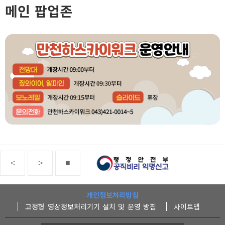
메인 팝업존
군청
한국관광공사
■
개인정보처리방침
고정형 영상정보처리기기 설치 및 운영 방침
사이트맵