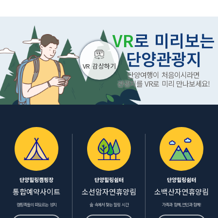
VR
로 미리보는
단양관광지
단양여행이 처음이시라면
관광지를 VR로 미리 만나보세요!
단양힐링캠핑장
단양힐링쉼터
단양힐링쉼터
통합예약사이트
소선암자연휴양림
소백산자연휴양림
캠핑족들의 떠오르는 성지
숲 속에서 찾는 힐링 시간
가족과 함께, 연인과 함께!